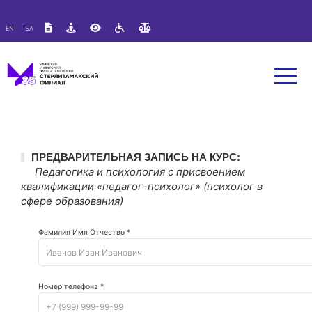
Версия для слабовидящих:
Изображения:
Вкл
EN
БА
A
A
Размер шрифта:
Цветовая схема:
Выкл
A
A
A
ПРЕДВАРИТЕЛЬНАЯ ЗАПИСЬ НА КУРС:
Педагогика и психология с присвоением
квалификации «педагог-психолог» (психолог в
сфере образования)
Фамилия Имя Отчество *
Номер телефона *