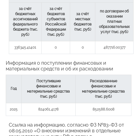
за счёт
за счёт
по договорам об
бюджетных
бюджетов
за счёт
оказании
ассигнований
субъектов
местных
платных
федерального
Российской
бюджетов
образовательных
бюджета (тыс.
Федерации
(тыс. руб.)
услуг (тыс. руб.)
руб.)
(тыс. руб.)
336345.41401
0
0
487716.00377
Информация о поступлении финансовых и
материальных средств и об их расходовании
Поступившие
Расходованные
финансовые и
финансовые и
Год
материальные средства
материальные средства
(тыс. руб.)
(тыс. руб.)
2025
824061,4178
852588,6008
Ссылка на информацию, согласно ФЗ №83-ФЗ от
08.05.2010 «О внесении изменений в отдельные