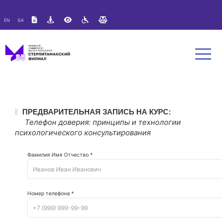
Версия для слабовидящих:
Изображения:
Вкл
EN
БА
A
A
Размер шрифта:
Цветовая схема:
Выкл
A
A
A
ПРЕДВАРИТЕЛЬНАЯ ЗАПИСЬ НА КУРС:
Телефон доверия: принципы и технологии
психологического консультирования
Фамилия Имя Отчество *
Номер телефона *