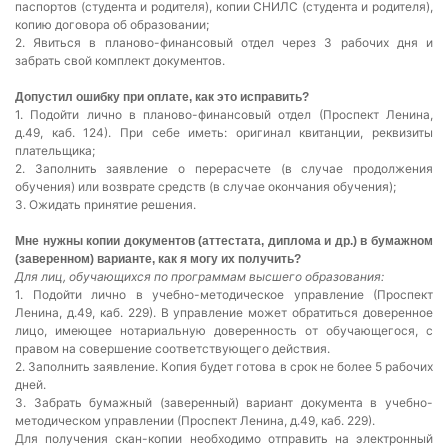
паспортов (студента и родителя), копии СНИЛС (студента и родителя),
копию договора об образовании;
2. Явиться в планово-финансовый отдел через 3 рабочих дня и
забрать свой комплект документов.
Допустил ошибку при оплате, как это исправить?
1. Подойти лично в планово-финансовый отдел (Проспект Ленина,
д.49, каб. 124). При себе иметь: оригинал квитанции, реквизиты
плательщика;
2. Заполнить заявление о перерасчете (в случае продолжения
обучения) или возврате средств (в случае окончания обучения);
3. Ожидать принятие решения.
Мне нужны копии документов (аттестата, диплома и др.) в бумажном
(заверенном) варианте, как я могу их получить?
Для лиц, обучающихся по программам высшего образования:
1. Подойти лично в учебно-методическое управление (Проспект
Ленина, д.49, каб. 229). В управление может обратиться доверенное
лицо, имеющее нотариальную доверенность от обучающегося, с
правом на совершение соответствующего действия.
2. Заполнить заявление. Копия будет готова в срок не более 5 рабочих
дней.
3. Забрать бумажный (заверенный) вариант документа в учебно-
методическом управлении (Проспект Ленина, д.49, каб. 229).
Для получения скан-копии необходимо отправить на электронный