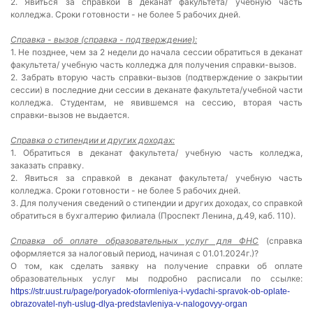
2. Явиться за справкой в деканат факультета/ учебную часть
колледжа. Сроки готовности - не более 5 рабочих дней.
Справка - вызов (справка - подтверждение):
1. Не позднее, чем за 2 недели до начала сессии обратиться в деканат
факультета/ учебную часть колледжа для получения справки-вызов.
2. Забрать вторую часть справки-вызов (подтверждение о закрытии
сессии) в последние дни сессии в деканате факультета/учебной части
колледжа. Студентам, не явившемся на сессию, вторая часть
справки-вызов не выдается.
Справка о стипендии и других доходах:
1. Обратиться в деканат факультета/ учебную часть колледжа,
заказать справку.
2. Явиться за справкой в деканат факультета/ учебную часть
колледжа. Сроки готовности - не более 5 рабочих дней.
3. Для получения сведений о стипендии и других доходах, со справкой
обратиться в бухгалтерию филиала (Проспект Ленина, д.49, каб. 110).
Cправка об оплате образовательных услуг для ФНС
(справка
оформляется за налоговый период, начиная с 01.01.2024г.)?
О том, как сделать заявку на получение справки об оплате
образовательных услуг мы подробно расписали по ссылке:
https://str.uust.ru/page/poryadok-oformleniya-i-vydachi-spravok-ob-oplate-
obrazovatel-nyh-uslug-dlya-predstavleniya-v-nalogovyy-organ