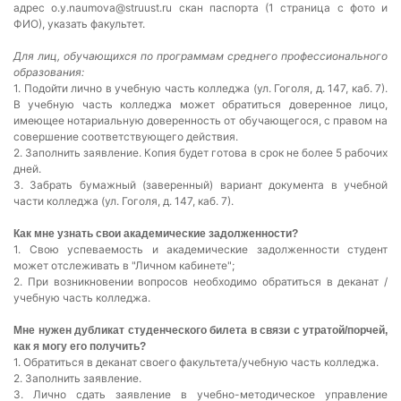
адрес o.y.naumova@struust.ru скан паспорта (1 страница с фото и
ФИО), указать факультет.
Для лиц, обучающихся по программам среднего профессионального
образования:
1. Подойти лично в учебную часть колледжа (ул. Гоголя, д. 147, каб. 7).
В учебную часть колледжа может обратиться доверенное лицо,
имеющее нотариальную доверенность от обучающегося, с правом на
совершение соответствующего действия.
2. Заполнить заявление. Копия будет готова в срок не более 5 рабочих
дней.
3. Забрать бумажный (заверенный) вариант документа в учебной
части колледжа (ул. Гоголя, д. 147, каб. 7).
Как мне узнать свои академические задолженности?
1. Свою успеваемость и академические задолженности студент
может отслеживать в "Личном кабинете";
2. При возникновении вопросов необходимо обратиться в деканат /
учебную часть колледжа.
Мне нужен дубликат студенческого билета в связи с утратой/порчей,
как я могу его получить?
1. Обратиться в деканат своего факультета/учебную часть колледжа.
2. Заполнить заявление.
3. Лично сдать заявление в учебно-методическое управление