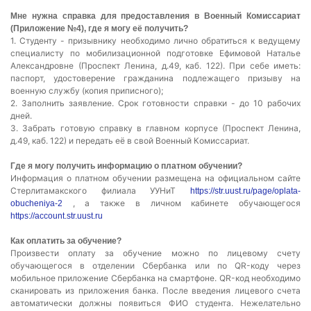
Мне нужна справка для предоставления в Военный Комиссариат
(Приложение №4), где я могу её получить?
1. Студенту - призывнику необходимо лично обратиться к ведущему
специалисту по мобилизационной подготовке Ефимовой Наталье
Александровне (Проспект Ленина, д.49, каб. 122). При себе иметь:
паспорт, удостоверение гражданина подлежащего призыву на
военную службу (копия приписного);
2. Заполнить заявление. Срок готовности справки - до 10 рабочих
дней.
3. Забрать готовую справку в главном корпусе (Проспект Ленина,
д.49, каб. 122) и передать её в свой Военный Комиссариат.
Где я могу получить информацию о платном обучении?
Информация о платном обучении размещена на официальном сайте
Стерлитамакского филиала УУНиТ
https://str.uust.ru/page/oplata-
, а также в личном кабинете обучающегося
obucheniya-2
https://account.str.uust.ru
Как оплатить за обучение?
Произвести оплату за обучение можно по лицевому счету
обучающегося в отделении Сбербанка или по QR-коду через
мобильное приложение Сбербанка на смартфоне. QR-код необходимо
сканировать из приложения банка. После введения лицевого счета
автоматически должны появиться ФИО студента. Нежелательно