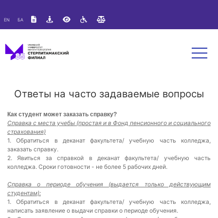
Версия для слабовидящих:
Изображения:
Вкл
EN
БА
A
A
Размер шрифта:
Цветовая схема:
Выкл
A
A
A
Ответы на часто задаваемые вопросы
Как студент может заказать справку?
Справка с места учебы (простая и в Фонд пенсионного и социального
страхования)
1. Обратиться в деканат факультета/ учебную часть колледжа,
заказать справку.
2. Явиться за справкой в деканат факультета/ учебную часть
колледжа. Сроки готовности - не более 5 рабочих дней.
Справка о периоде обучения (выдается только действующим
студентам):
1. Обратиться в деканат факультета/ учебную часть колледжа,
написать заявление о выдачи справки о периоде обучения.