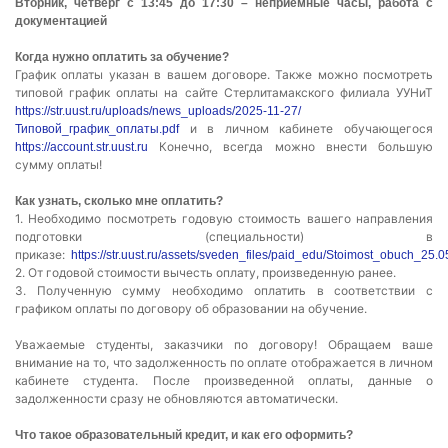
Вторник, четверг с 13:45 до 17:30 – неприёмные часы, работа с
документацией
Когда нужно оплатить за обучение?
График оплаты указан в вашем договоре. Также можно посмотреть
типовой график оплаты на сайте Стерлитамакского филиала УУНиТ
https://str.uust.ru/uploads/news_uploads/2025-11-27/
и в личном кабинете обучающегося
Типовой_график_оплаты.pdf
Конечно, всегда можно внести большую
https://account.str.uust.ru
сумму оплаты!
Как узнать, сколько мне оплатить?
1. Необходимо посмотреть годовую стоимость вашего направления
подготовки (специальности) в
приказе:
https://str.uust.ru/assets/sveden_files/paid_edu/Stoimost_obuch_25.0
2. От годовой стоимости вычесть оплату, произведенную ранее.
3. Полученную сумму необходимо оплатить в соответствии с
графиком оплаты по договору об образовании на обучение.
Уважаемые студенты, заказчики по договору! Обращаем ваше
внимание на то, что задолженность по оплате отображается в личном
кабинете студента. После произведенной оплаты, данные о
задолженности сразу не обновляются автоматически.
Что такое образовательный кредит, и как его оформить?