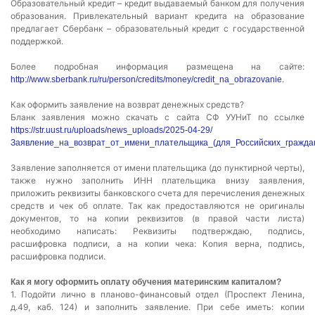
Образовательный кредит – кредит выдаваемый банком для получения
образования. Привлекательный вариант кредита на образование
предлагает Сбербанк – образовательный кредит с государственной
поддержкой.
Более подробная информация размещена на сайте:
http://www.sberbank.ru/ru/person/credits/money/credit_na_obrazovanie.
Как оформить заявление на возврат денежных средств?
Бланк заявления можно скачать с сайта СФ УУНиТ по ссылке
https://str.uust.ru/uploads/news_uploads/2025-04-29/
Заявление_на_возврат_от_имени_плательщика_(для_Российских_граждан
Заявление заполняется от имени плательщика (до пунктирной черты),
также нужно заполнить ИНН плательщика внизу заявления,
приложить реквизиты банковского счета для перечисления денежных
средств и чек об оплате. Так как предоставляются не оригиналы
документов, то на копии реквизитов (в правой части листа)
необходимо написать: Реквизиты подтверждаю, подпись,
расшифровка подписи, а на копии чека: Копия верна, подпись,
расшифровка подписи.
Как я могу оформить оплату обучения материнским капиталом?
1. Подойти лично в планово-финансовый отдел (Проспект Ленина,
д.49, каб. 124) и заполнить заявление. При себе иметь: копии