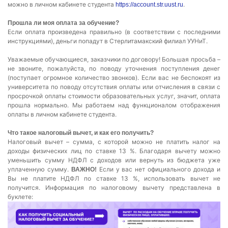
можно в личном кабинете студента
.
https://account.str.uust.ru
Прошла ли моя оплата за обучение?
Если оплата произведена правильно (в соответствии с последними
инструкциями), деньги попадут в Стерлитамакский филиал УУНиТ.
Уважаемые обучающиеся, заказчики по договору! Большая просьба –
не звоните, пожалуйста, по поводу уточнения поступления денег
(поступает огромное количество звонков). Если вас не беспокоят из
университета по поводу отсутствия оплаты или отчисления в связи с
просрочкой оплаты стоимости образовательных услуг, значит, оплата
прошла нормально. Мы работаем над функционалом отображения
оплаты в личном кабинете студента.
Что такое налоговый вычет, и как его получить?
Налоговый вычет – сумма, с которой можно не платить налог на
доходы физических лиц по ставке 13 %. Благодаря вычету можно
уменьшить сумму НДФЛ с доходов или вернуть из бюджета уже
уплаченную сумму.
Если у вас нет официального дохода и
ВАЖНО!
Вы не платите НДФЛ по ставке 13 %, использовать вычет не
получится. Информация по налоговому вычету представлена в
буклете: