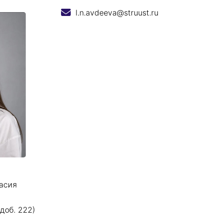
l.n.avdeeva@struust.ru
асия
доб. 222)