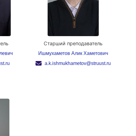
тель
Старший преподаватель
левич
Ишмухаметов Алик Хаметович
st.ru
a.k.ishmukhametov@struust.ru