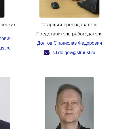
ических
Старший преподаватель
Представитель работодателя
фович
Долгов Станислав Федорович
ust.ru
s.f.dolgov@struust.ru