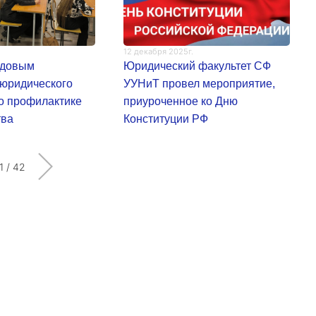
.
12 декабря 2025г.
удовым
Юридический факультет СФ
 юридического
УУНиТ провел мероприятие,
о профилактике
приуроченное ко Дню
тва
Конституции РФ
1
/
42