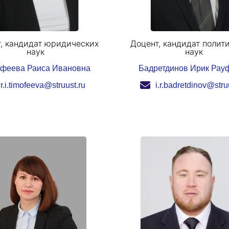
, кандидат юридических
Доцент, кандидат полит
наук
наук
феева Раиса Ивановна
Бадретдинов Ирик Рау
r.i.timofeeva@struust.ru
i.r.badretdinov@stru