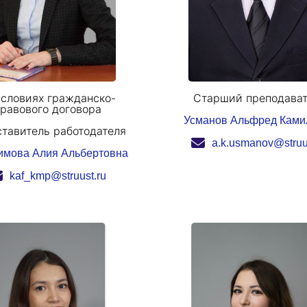
условиях гражданско-
Старший преподава
равового договора
Усманов Альфред Ками
тавитель работодателя
a.k.usmanov@struu
имова Алия Альбертовна
kaf_kmp@struust.ru