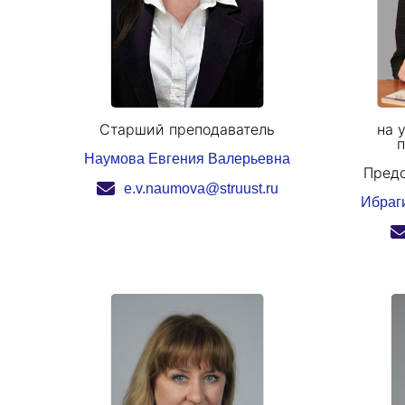
Старший преподаватель
на 
п
Наумова Евгения Валерьевна
Предс
e.v.naumova@struust.ru
Ибраг