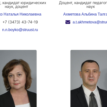
, кандидат юридических
Доцент, кандидат педаго
наук, доцент
наук
о Наталья Николаевна
Ахметова Альбина Талг
+7 (3473) 43-74-19
a.t.akhmetova@struu
n.n.boyko@struust.ru