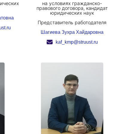
гических
на условиях гражданско-
правового договора, кандидат
юридических наук
атовна
Представитель работодателя
st.ru
Шагиева Зухра Хайдаровна
kaf_kmp@struust.ru