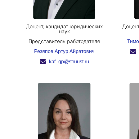
Доцент, кандидат юридических
Доцент
наук
Представитель работодателя
Тимо
Резяпов Артур Айратович
kaf_gp@struust.ru