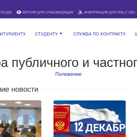
A
:
Изображения:
Размер шрифта:
Вкл
Выкл
A
РОЕЗДА
ВЕРСИЯ ДЛЯ СЛАБОВИДЯЩИХ
ИНФОРМАЦИЯ ДЛЯ ЛИЦ С ОВЗ
ИТУРИЕНТУ
СТУДЕНТУ
СЛУЖБА ПО КОНТРАКТУ
 публичного и частно
Положение
ие новости