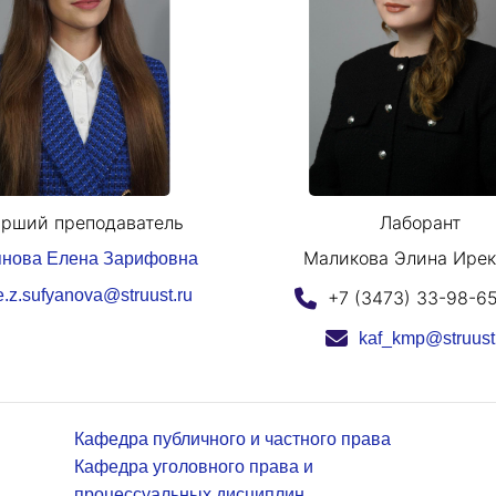
рший преподаватель
Лаборант
Маликова Элина Ирек
нова Елена Зарифовна
e.z.sufyanova@struust.ru
+7 (3473) 33-98-65
kaf_kmp@struust
Кафедра публичного и частного права
Кафедра уголовного права и
процессуальных дисциплин