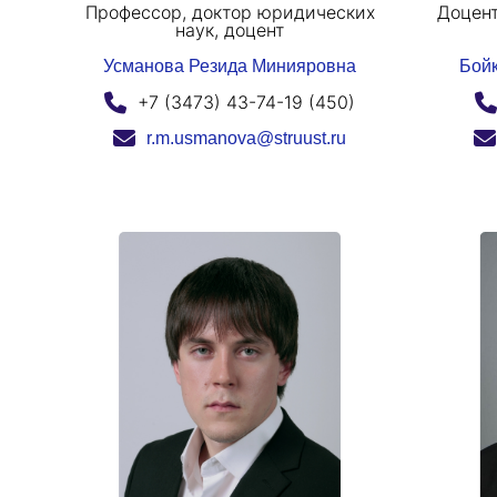
Профессор, доктор юридических
Доцент
наук, доцент
Усманова Резида Минияровна
Бойк
+7 (3473) 43-74-19 (450)
r.m.usmanova@struust.ru