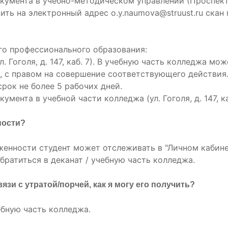
кумента в учебно-методическом управлении (Проспект Л
ть на электронный адрес o.y.naumova@struust.ru скан п
го профессионального образования:
л. Гоголя, д. 147, каб. 7). В учебную часть колледжа 
, с правом на совершение соответствующего действия
срок не более 5 рабочих дней.
мента в учебной части колледжа (ул. Гоголя, д. 147, каб
ности?
женности студент может отслеживать в "Личном кабине
ратиться в деканат / учебную часть колледжа.
язи с утратой/порчей, как я могу его получить?
ебную часть колледжа.