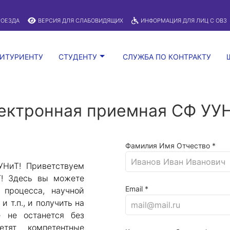
A
:
Изображения:
Размер шрифта:
Вкл
Выкл
A
РОЕЗДА
ВЕРСИЯ ДЛЯ СЛАБОВИДЯЩИХ
ИНФОРМАЦИЯ ДЛЯ ЛИЦ С ОВЗ
ИТУРИЕНТУ
СТУДЕНТУ
СЛУЖБА ПО КОНТРАКТУ
ектронная приемная СФ УУ
Фамилия Имя Отчество *
УНиТ! Приветствуем
Т! Здесь вы можете
Email *
 процесса, научной
и т.п., и получить на
 не останется без
тят компетентные