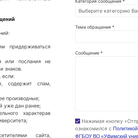
Категория сообщения *
щений
Тема обращения *
ний:
им придерживаться
Сообщение *
я или послания не
и знаков.
 если:
и, содержит спам,
ее производные;
й уже дан ранее;
льного характерав
иверситета;
Нажимая кнопку «Отпр
ознакомился с
Политикой
етителями сайта,
ФГБОУ ВО «Уфимский униве