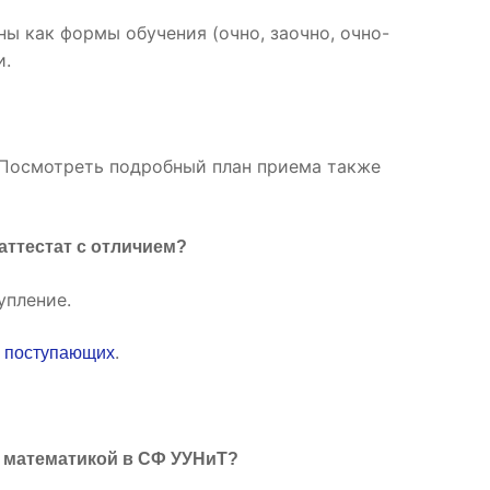
ны как формы обучения (очно, заочно, очно-
и.
 Посмотреть подробный план приема также
аттестат с отличием?
упление.
.
й поступающих
й математикой в СФ УУНиТ?