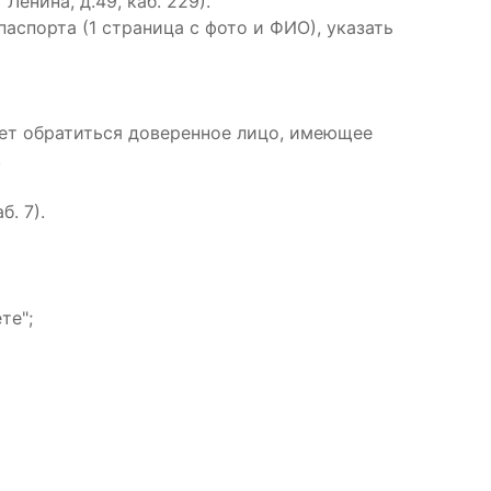
енина, д.49, каб. 229).
аспорта (1 страница с фото и ФИО), указать
может обратиться доверенное лицо, имеющее
.
. 7).
те";