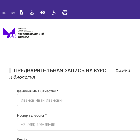
Версия для слабовидящих:
Изображения:
Вкл
EN
БА
A
A
Размер шрифта:
Цветовая схема:
Выкл
A
A
A
Химия
ПРЕДВАРИТЕЛЬНАЯ ЗАПИСЬ НА КУРС:
и биология
Фамилия Имя Отчество *
Номер телефона *
Email *