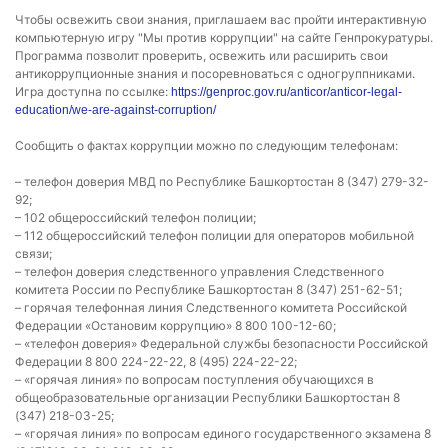
Чтобы освежить свои знания, приглашаем вас пройти интерактивную
компьютерную игру "Мы против коррупции" на сайте Генпрокуратуры.
Программа позволит проверить, освежить или расширить свои
антикоррупционные знания и посоревноваться с одногруппниками.
Игра доступна по ссылке:
https://genproc.gov.ru/anticor/anticor-legal-
education/we-are-against-corruption/
Сообщить о фактах коррупции можно по следующим телефонам:
– телефон доверия МВД по Республике Башкортостан 8 (347) 279-32-
92;
– 102 общероссийский телефон полиции;
– 112 общероссийский телефон полиции для операторов мобильной
связи;
– телефон доверия следственного управления Следственного
комитета России по Республике Башкортостан 8 (347) 251-62-51;
– горячая телефонная линия Следственного комитета Российской
Федерации «Остановим коррупцию» 8 800 100-12-60;
– «телефон доверия» Федеральной службы безопасности Российской
Федерации 8 800 224-22-22, 8 (495) 224-22-22;
– «горячая линия» по вопросам поступления обучающихся в
общеобразовательные организации Республики Башкортостан 8
(347) 218-03-25;
– «горячая линия» по вопросам единого государственного экзамена 8