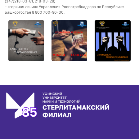
(347)218-03-81, 218-03-28;
– «горячая линия» Управления Роспотребнадзора по Республике
Башкортостан 8 800 700-90-30.