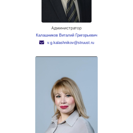
Администратор
Калашников Виталий Григорьевич
v.g.kalashnikov@struust.ru