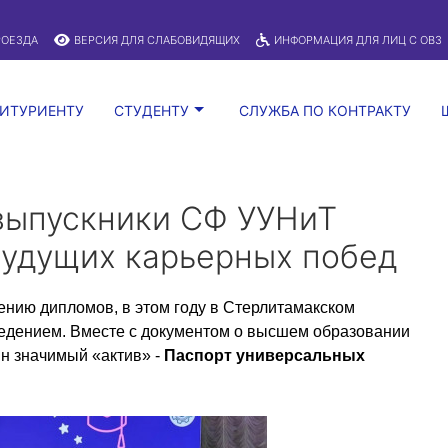
A
:
Изображения:
Размер шрифта:
Вкл
Выкл
A
РОЕЗДА
ВЕРСИЯ ДЛЯ СЛАБОВИДЯЩИХ
ИНФОРМАЦИЯ ДЛЯ ЛИЦ С ОВЗ
ИТУРИЕНТУ
СТУДЕНТУ
СЛУЖБА ПО КОНТРАКТУ
выпускники СФ УУНиТ
будущих карьерных побед
нию дипломов, в этом году в Стерлитамакском
дением. Вместе с документом о высшем образовании
ин значимый «актив» -
Паспорт универсальных