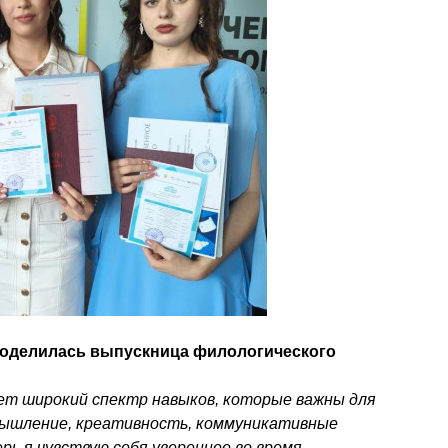
поделилась выпускница филологического
т широкий спектр навыков, которые важны для
 мышление, креативность, коммуникативные
рь я чувствую себя увереннее во время