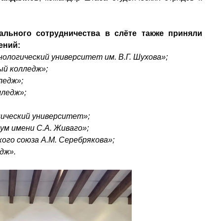
льного сотрудничества в слёте также приняли
ений:
логический университет им. В.Г. Шухова»;
й колледж»;
ледж»;
ледж»;
ический университет»;
м имени С.А. Живаго»;
ого союза А.М. Серебрякова»;
дж».