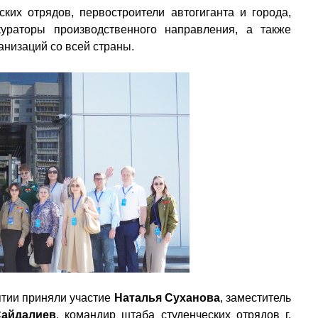
ких отрядов, первостроители автогиганта и города,
ураторы производственного направления, а также
низаций со всей страны.
тии приняли участие
Наталья Суханова
, заместитель
Сайдалиев
, командир штаба студенческих отрядов г.