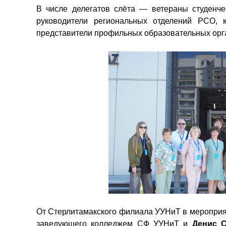
В числе делегатов слёта — ветераны студенчес
руководители региональных отделений РСО, к
представители профильных образовательных орга
От Стерлитамакского филиала УУНиТ в мероприя
заведующего колледжем СФ УУНиТ и
Денис 