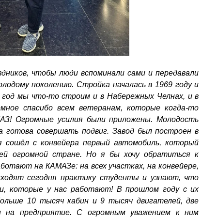
дников, чтобы люди вспоминали сами и передавали
молодому поколению. Стройка началась в 1969 году и
 год мы что-то строим и в Набережных Челнах, и в
омное спасибо всем ветеранам, которые когда-то
АЗ! Огромные усилия были приложены. Молодость
а готова совершать подвиг. Завод был построен в
я сошёл с конвейера первый автомобиль, который
ей огромной стране. Но я бы хочу обратиться к
ботают на КАМАЗе: на всех участках, на конвейере,
иходят сегодня практику студенты и узнают, что
и, которые у нас работают! В прошлом году с их
ольше 10 тысяч кабин и 9 тысяч двигателей, две
и на предприятие. С огромным уважением к ним