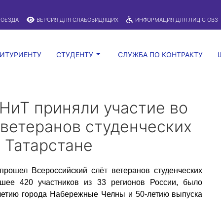
A
:
Изображения:
Размер шрифта:
Вкл
Выкл
A
РОЕЗДА
ВЕРСИЯ ДЛЯ СЛАБОВИДЯЩИХ
ИНФОРМАЦИЯ ДЛЯ ЛИЦ С ОВЗ
ИТУРИЕНТУ
СТУДЕНТУ
СЛУЖБА ПО КОНТРАКТУ
НиТ приняли участие во
ветеранов студенческих
в Татарстане
рошел Всероссийский слёт ветеранов студенческих
шее 420 участников из 33 регионов России, было
-летию города Набережные Челны и 50-летию выпуска