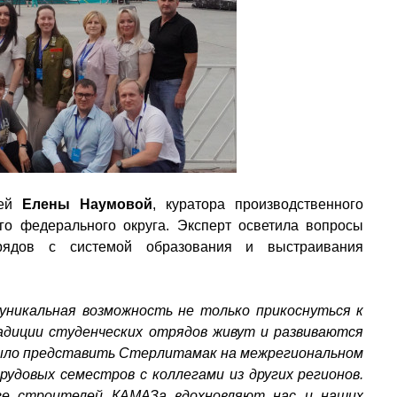
ией
Елены Наумовой
, куратора производственного
го федерального округа. Эксперт осветила вопросы
трядов с системой образования и выстраивания
никальная возможность не только прикоснуться к
радиции студенческих отрядов живут и развиваются
было представить Стерлитамак на межрегиональном
рудовых семестров с коллегами из других регионов.
иге строителей КАМАЗа вдохновляют нас и наших