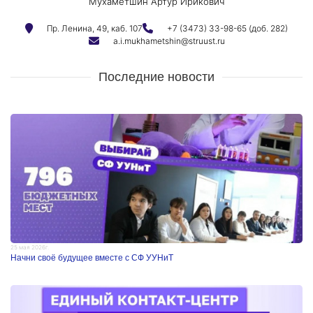
Мухаметшин Артур Ирикович
Пр. Ленина, 49, каб. 107
+7 (3473) 33-98-65 (доб. 282)
a.i.mukhametshin@struust.ru
Последние новости
25 мая 2026г.
Начни своё будущее вместе с СФ УУНиТ